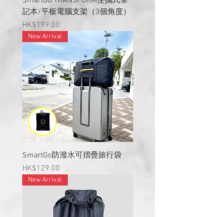
SmartGo TRANSFORM便攜式筆
記本/平板電腦支架（3個角度）
價格
HK$199.00
New Arrival
SmartGo防潑水可摺疊旅行袋
價格
HK$129.00
New Arrival