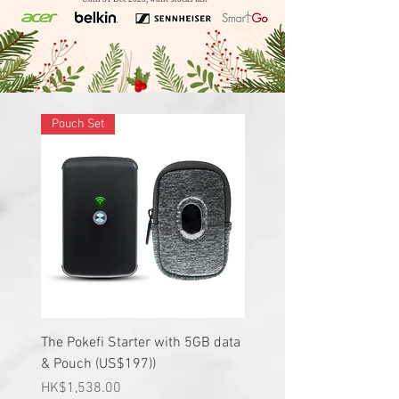
Pouch Set
The Pokefi Starter with 5GB data
& Pouch (US$197))
價格
HK$1,538.00