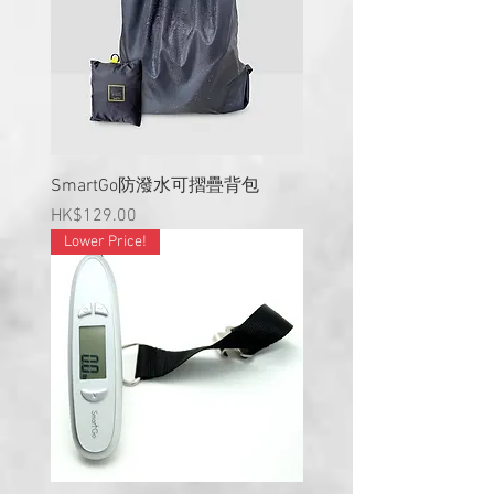
SmartGo防潑水可摺疊背包
價格
HK$129.00
Lower Price!