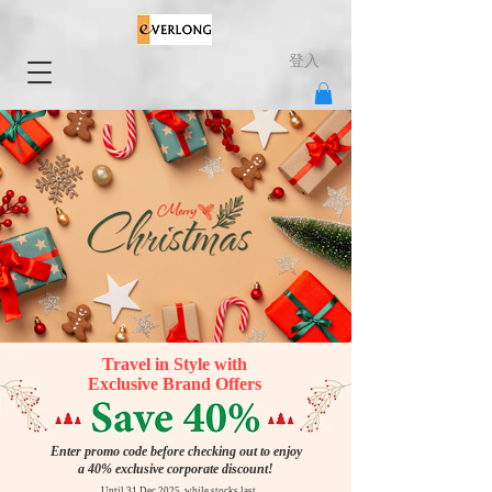
登入
Travel in Style with
Exclusive Brand Offers
Enter promo code before checking out to enjoy
a 40% exclusive corporate discount!
Until 31 Dec 2025, while stocks last