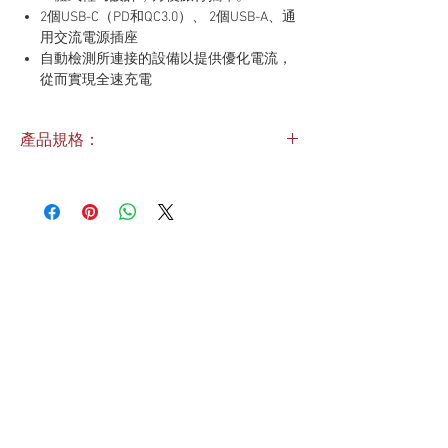
2個USB-C（PD和QC3.0）、 2個USB-A、通
用交流電源插座
自動檢測所連接的設備以提供優化電流，
從而實現全速充電
覆蓋150多個國家，內置美國/英國/歐洲/
澳大利亞插頭，輕鬆切換到合適的插頭類
產品規格：
型
智能USB端口，具備智能電流分配器，適
最大功率：880W於110V、1840W於230V
用於USB-C筆記型電腦、iOS和Android設
USB輸出：45W最大
備，以及幾乎所有USB設備
USB類型：USB-C: 5V-3A, USB-A: 5V-
採用智能充電IC
2.4A（相容PD和QC3.0）
LED電源指示燈
單USB輸出：PD: 5V-3A, 9V-3A, 12V-3A,
交流電插座設有安全閥門、電流穩定器及
15V-3A, 20V-2.25A
防止短路保護裝置
雙USB輸出：PD: 5V-3A, 9V-3A, 12V-2.5A,
8A安全保險絲（另有一個備用）
15V-2A, 20V-1.5A
CE、FCC及ROHS認證
保險絲：8A最大
插頭：US/UK/EU/AU（根據香港法例，UK
插頭已密封）
尺寸：55 x 78 x 53毫米
重量：185克