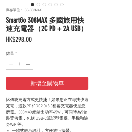
庫存單位： SG-308MAX
SmartGo 308MAX 多國旅用快
速充電器（2C PD + 2A USB）
價
HK$298.00
格
數量
*
新增至購物車
比傳統充電方式更快捷！如果您正在尋找快速
充電，這款PD和QC2.0/3.0相容充電器便是您
所需。308MAX總輸出功率45W，可同時為5台
裝置供電，包括 USB-C筆記型電腦、手機和隨
身WiFi等。
一體式輕巧設計，方便旅行攜帶。