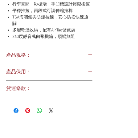
行李空間一秒擴增，手凹槽設計輕鬆搬運
平穩推拉，兩段式可調伸縮拉桿
TSA海關鎖與防爆拉鍊，安心防盜快速通
關
多層乾溼收納，配有AirTag儲藏袋
360度靜音萬向飛機輪，順暢無阻
環保耐用，100%再生聚酯材質
1+2裝箱策略，疊裝隨行無壓力
產品規格：
尺寸：515 x 335 x 785 mm（28吋）
產品保用：
容量：92L / 擴充後105L
重量：6.3 kg
1年保用
貨運條款：
貨物僅運送到您在香港的指定位置。